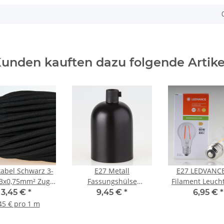
unden kauften dazu folgende Artike
kabel Schwarz 3-
E27 Metall
E27 LEDVANCE
 3x0,75mm² Zug-
Fassungshülse
Filament Leucht
leitung S03RT-F
Zierhülsen-Set schwarz
klar 6.5W=(60W
3,45 €
*
9,45 €
*
6,95 €
*
3G0,75
mit Lampenfassung
806 lm 270
45 € pro 1 m
und Zugentlaster
warmwei