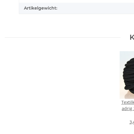
Artikelgewicht:
K
Textil
adrig
Pendel
3,