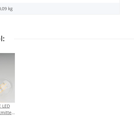
0,09
kg
l:
 LED
mittel
) 240V
0K
ß