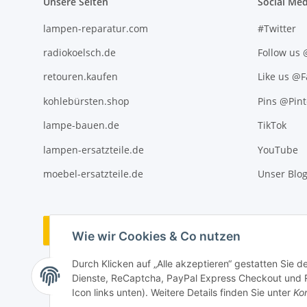
Unsere Seiten
Social Med
lampen-reparatur.com
#Twitter
radiokoelsch.de
Follow us
retouren.kaufen
Like us @
kohlebürsten.shop
Pins @Pint
lampe-bauen.de
TikTok
lampen-ersatzteile.de
YouTube
moebel-ersatzteile.de
Unser Blo
Vertrag widerrufen
Wie wir Cookies & Co nutzen
Durch Klicken auf „Alle akzeptieren“ gestatten Sie 
Dienste, ReCaptcha, PayPal Express Checkout und Ra
Icon links unten). Weitere Details finden Sie unter
Kon