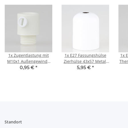
1x
Zugentlastung mit
1x
E27 Fassungshülse
1x
E
M10x1 Außengewinde
Zierhülse 43x57 Metall
Ther
für Kabel 13x19mm
weiß mit 10,5mm
we
0,95 €
*
5,95 €
*
Kunststoff weiß
Mittelloch für
M
Lampenfasssung
Standort