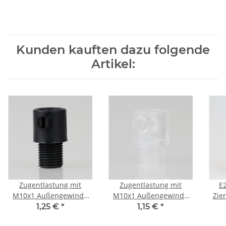
Kunden kauften dazu folgende
Artikel:
Zugentlastung mit
Zugentlastung mit
E
M10x1 Außengewinde
M10x1 Außengewinde
Zie
für Kabel 13x23mm
für Kabel 13x19mm
ver
1,25 €
*
1,15 €
*
Kunststoff schwarz
Kunststoff transparent