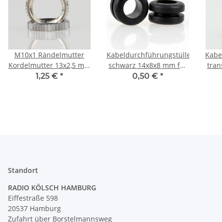
M10x1 Rändelmutter
Kabeldurchführungstülle
Kabe
Kordelmutter 13x2,5 mm
schwarz 14x8x8 mm für
tran
verchromt
10 mm Lochbohrung
für 
1,25 €
*
0,50 €
*
Standort
RADIO KÖLSCH HAMBURG
Eiffestraße 598
20537 Hamburg
Zufahrt über Borstelmannsweg