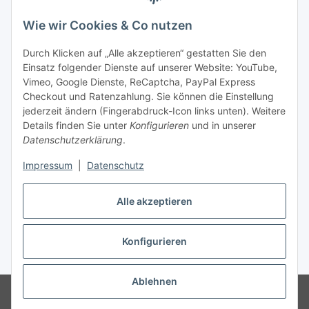
Wie wir Cookies & Co nutzen
Durch Klicken auf „Alle akzeptieren“ gestatten Sie den
Einsatz folgender Dienste auf unserer Website: YouTube,
Unsere Seiten
Vimeo, Google Dienste, ReCaptcha, PayPal Express
Checkout und Ratenzahlung. Sie können die Einstellung
Social Media
jederzeit ändern (Fingerabdruck-Icon links unten). Weitere
Details finden Sie unter
Konfigurieren
und in unserer
Datenschutzerklärung
.
Vertrag widerrufen
Impressum
|
Datenschutz
Alle akzeptieren
Konfigurieren
* Alle Preise inkl. gesetzlicher USt., ** siehe Lieferbedingungen, zzgl.
Versand
Ablehnen
© 2023 www.textilkabel-onlineshop.de
Besucherzähler: 2133021
Onlineshop für Endkunden und Wiederverkäufer