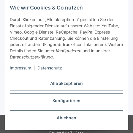
Wie wir Cookies & Co nutzen
Durch Klicken auf „Alle akzeptieren“ gestatten Sie den
Einsatz folgender Dienste auf unserer Website: YouTube,
Unsere Seiten
Vimeo, Google Dienste, ReCaptcha, PayPal Express
Checkout und Ratenzahlung. Sie können die Einstellung
Social Media
jederzeit ändern (Fingerabdruck-Icon links unten). Weitere
Details finden Sie unter
Konfigurieren
und in unserer
Datenschutzerklärung
.
Vertrag widerrufen
Impressum
|
Datenschutz
Alle akzeptieren
Konfigurieren
* Alle Preise inkl. gesetzlicher USt., ** siehe Lieferbedingungen, zzgl.
Versand
Ablehnen
© 2023 www.textilkabel-onlineshop.de
Besucherzähler: 2132343
Onlineshop für Endkunden und Wiederverkäufer
Powered by
JTL-Shop