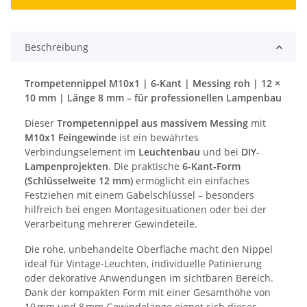
Beschreibung
Trompetennippel M10x1 | 6-Kant | Messing roh | 12 ×
10 mm | Länge 8 mm – für professionellen Lampenbau
Dieser
Trompetennippel aus massivem Messing
mit
M10x1 Feingewinde
ist ein bewährtes
Verbindungselement im
Leuchtenbau
und bei
DIY-
Lampenprojekten
. Die praktische
6-Kant-Form
(Schlüsselweite 12 mm)
ermöglicht ein einfaches
Festziehen mit einem Gabelschlüssel – besonders
hilfreich bei engen Montagesituationen oder bei der
Verarbeitung mehrerer Gewindeteile.
Die rohe, unbehandelte Oberfläche macht den Nippel
ideal für Vintage-Leuchten, individuelle Patinierung
oder dekorative Anwendungen im sichtbaren Bereich.
Dank der kompakten Form mit einer Gesamthöhe von
10 mm und 8 mm Gewindelänge eignet sich dieser