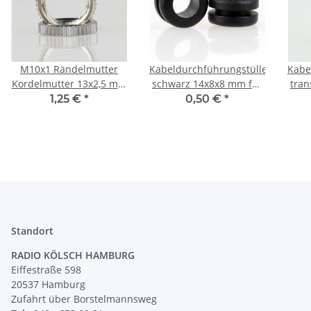
M10x1 Rändelmutter
Kabeldurchführungstülle
Kabe
Kordelmutter 13x2,5 mm
schwarz 14x8x8 mm für
tran
verchromt
10 mm Lochbohrung
für 
1,25 €
*
0,50 €
*
Standort
RADIO KÖLSCH HAMBURG
Eiffestraße 598
20537 Hamburg
Zufahrt über Borstelmannsweg