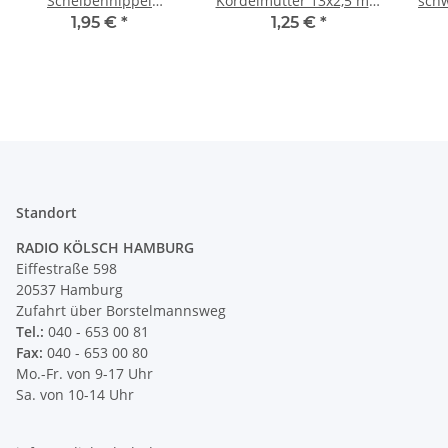
Scheibennippel
Kordelmutter 13x2,5 mm
sch
Aufbauscheibe
verchromt
10
1,95 €
*
1,25 €
*
26x10mm Metall
Messing verchromt
Standort
RADIO KÖLSCH HAMBURG
Eiffestraße 598
20537 Hamburg
Zufahrt über Borstelmannsweg
Tel.:
040 - 653 00 81
Fax:
040 - 653 00 80
Mo.-Fr. von 9-17 Uhr
Sa. von 10-14 Uhr