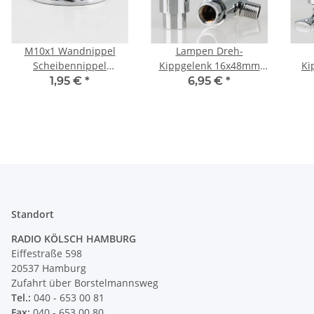
M10x1 Wandnippel
Lampen Dreh-
Scheibennippel
Kippgelenk 16x48mm
Ki
Aufbauscheibe
verchromt M10x1 AG auf
ver
1,95 €
*
6,95 €
*
26x10mm Metall
M10x1 IG 90° kippbar
L
Messing verchromt
360° drehbar
Standort
RADIO KÖLSCH HAMBURG
Eiffestraße 598
20537 Hamburg
Zufahrt über Borstelmannsweg
Tel.:
040 - 653 00 81
Fax:
040 - 653 00 80