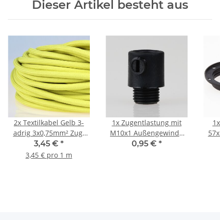
Dieser Artikel besteht aus
2x
Textilkabel Gelb 3-
1x
Zugentlastung mit
1
adrig 3x0,75mm² Zug-
M10x1 Außengewinde
57x
Pendelleitung S03RT-F
für Kabel 13x19mm
3,45 €
*
0,95 €
*
3G0,75
Kunststoff schwarz
3,45 € pro 1 m