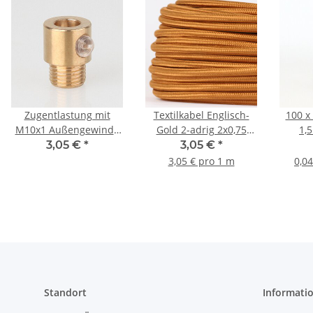
Zugentlastung mit
Textilkabel Englisch-
100 x
M10x1 Außengewinde
Gold 2-adrig 2x0,75
1,
für Kabel 13x17mm
Schlauchleitung H03VV-
sch
3,05 €
*
3,05 €
*
Metall Messing roh
F textilummantelt
3,05 € pro 1 m
0,04
Standort
Informati