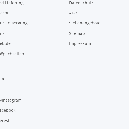
nd Lieferung
Datenschutz
recht
AGB
zur Entsorgung
Stellenangebote
uns
Sitemap
gebote
Impressum
öglichkeiten
ia
 @Instagram
Facebook
erest