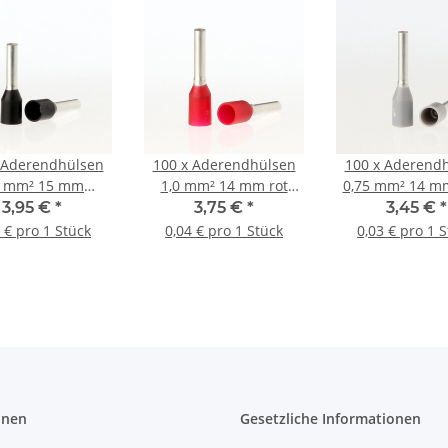
 Aderendhülsen
100 x Aderendhülsen
100 x Aderend
5 mm² 15 mm
1,0 mm² 14 mm rot
0,75 mm² 14 m
warz isoliert
isoliert
isoliert
3,95 €
*
3,75 €
*
3,45 €
*
 € pro 1 Stück
0,04 € pro 1 Stück
0,03 € pro 1 
onen
Gesetzliche Informationen