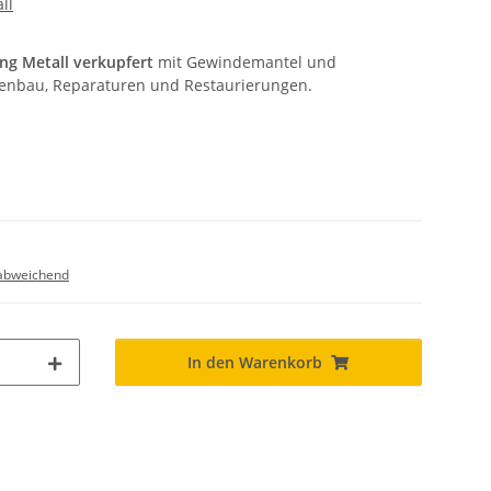
ll
g Metall verkupfert
mit Gewindemantel und
enbau, Reparaturen und Restaurierungen.
abweichend
In den Warenkorb