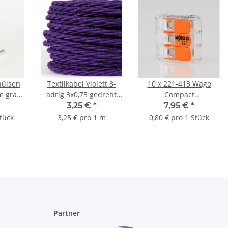
hülsen
Textilkabel Violett 3-
10 x 221-413 Wago
m grau
adrig 3x0,75 gedreht
Compact
verseilt
Verbindungsklemme 3-
3,25 €
*
7,95 €
*
polig für alle
Stück
3,25 € pro 1 m
0,80 € pro 1 Stück
Leitungsarten
Partner