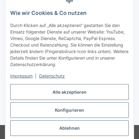
Wie wir Cookies & Co nutzen
Durch Klicken auf „Alle akzeptieren“ gestatten Sie den
Einsatz folgender Dienste auf unserer Website: YouTube,
Unsere Seiten
Vimeo, Google Dienste, ReCaptcha, PayPal Express
Checkout und Ratenzahlung. Sie können die Einstellung
Social Media
jederzeit ändern (Fingerabdruck-Icon links unten). Weitere
Details finden Sie unter
Konfigurieren
und in unserer
Datenschutzerklärung
.
Vertrag widerrufen
Impressum
|
Datenschutz
Alle akzeptieren
Konfigurieren
* Alle Preise inkl. gesetzlicher USt., ** siehe Lieferbedingungen, zzgl.
Versand
Ablehnen
© 2023 www.textilkabel-onlineshop.de
Besucherzähler: 2134937
Onlineshop für Endkunden und Wiederverkäufer