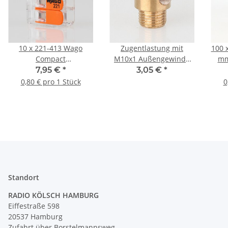
10 x 221-413 Wago
Zugentlastung mit
100 
Compact
M10x1 Außengewinde
mm
Verbindungsklemme 3-
für Kabel 13x17mm
7,95 €
*
3,05 €
*
polig für alle
Metall Messing roh
0,80 € pro 1 Stück
0
Leitungsarten
Standort
RADIO KÖLSCH HAMBURG
Eiffestraße 598
20537 Hamburg
Zufahrt über Borstelmannsweg