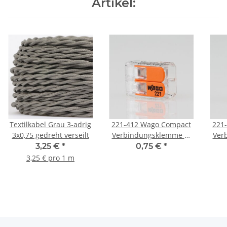
Artikel:
Textilkabel Grau 3-adrig
221-412 Wago Compact
221
3x0,75 gedreht verseilt
Verbindungsklemme 2-
Ver
polig für alle
3,25 €
*
0,75 €
*
Leitungsarten
3,25 € pro 1 m