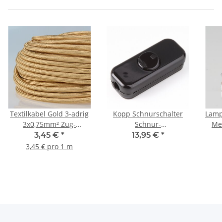
Textilkabel Gold 3-adrig
Kopp Schnurschalter
Lamp
3x0,75mm² Zug-
Schnur-
Met
Pendelleitung S03RT-F
Zwischenschalter
Zug
3,45 €
*
13,95 €
*
3G0,75
Handschalter schwarz
Ro
3,45 € pro 1 m
80x33mm 2-polig
250V/10A