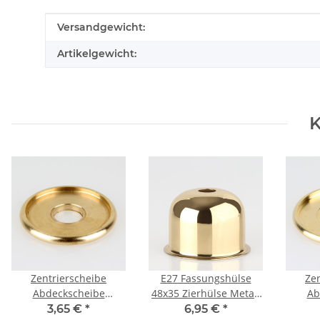
Produkteigenschaft
Wert
Versandgewicht:
Artikelgewicht:
K
Zentrierscheibe
E27 Fassungshülse
Ze
Abdeckscheibe
48x35 Zierhülse Metall
Ab
Zierscheibe Messing
Messing poliert für
Ziers
3,65 €
*
6,95 €
*