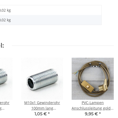
0,02 kg
0,02
kg
l:
erohr
M10x1 Gewinderohr
PVC-Lampen
g
100mm lang
Anschlussleitung gold 2
rzinkt
Metall/Eisen verzinkt
Meter 3-adrig mit
1,05 €
*
9,95 €
*