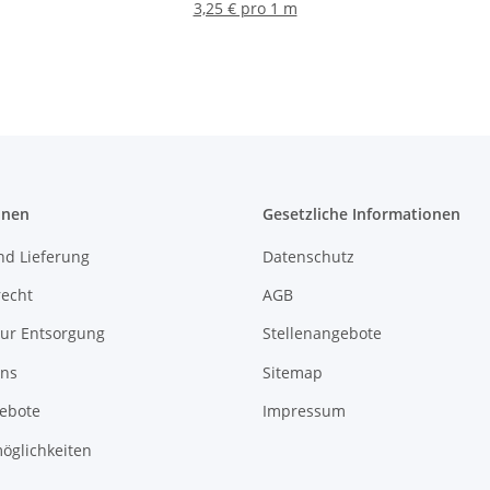
.5mm mit Rand
für Lampen 
3,25 € pro 1 m
5mm Bohrung
Leuchtenb
onen
Gesetzliche Informationen
nd Lieferung
Datenschutz
recht
AGB
zur Entsorgung
Stellenangebote
uns
Sitemap
gebote
Impressum
öglichkeiten