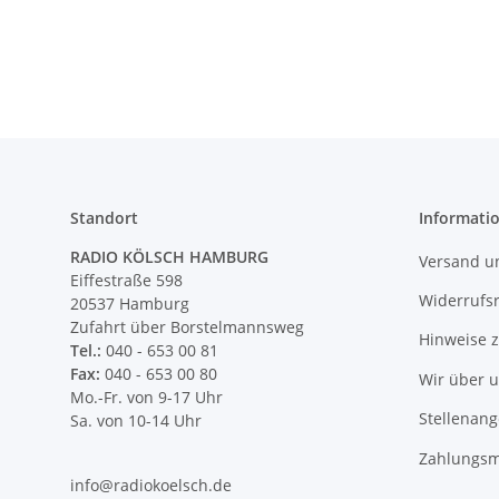
35x3.5mm mit Rand
Lampenfassung
45x3
10.5mm Bohrung
10.
Standort
Informati
RADIO KÖLSCH HAMBURG
Versand u
Eiffestraße 598
Widerrufs
20537 Hamburg
Zufahrt über Borstelmannsweg
Hinweise 
Tel.:
040 - 653 00 81
Fax:
040 - 653 00 80
Wir über 
Mo.-Fr. von 9-17 Uhr
Stellenan
Sa. von 10-14 Uhr
Zahlungsm
info@radiokoelsch.de