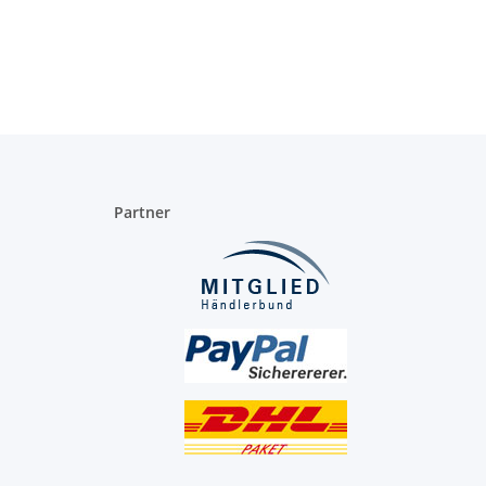
und
für Lampen und
Schnurschalter und
au
Leuchtenbau
Stecker
Partner