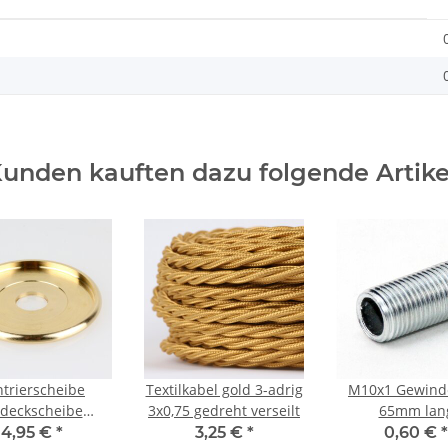
unden kauften dazu folgende Artike
ntrierscheibe
Textilkabel gold 3-adrig
M10x1 Gewind
deckscheibe
3x0,75 gedreht verseilt
65mm lan
cheibe Messing
Metall/Eisen ve
4,95 €
*
3,25 €
*
0,60 €
*