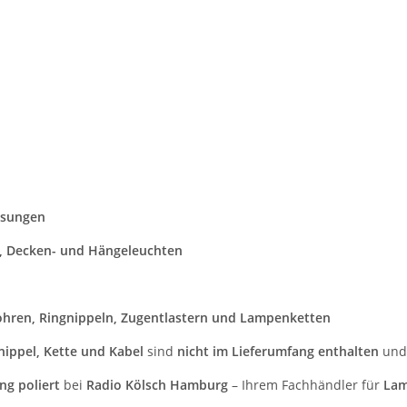
ssungen
n, Decken- und Hängeleuchten
hren, Ringnippeln, Zugentlastern und Lampenketten
nippel, Kette und Kabel
sind
nicht im Lieferumfang enthalten
und 
g poliert
bei
Radio Kölsch Hamburg
– Ihrem Fachhändler für
Lam