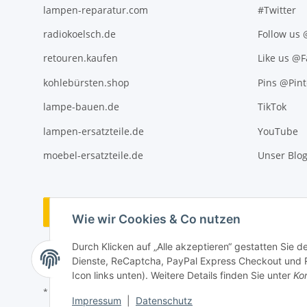
lampen-reparatur.com
#Twitter
radiokoelsch.de
Follow us
retouren.kaufen
Like us @
kohlebürsten.shop
Pins @Pint
lampe-bauen.de
TikTok
lampen-ersatzteile.de
YouTube
moebel-ersatzteile.de
Unser Blo
Vertrag widerrufen
Wie wir Cookies & Co nutzen
Durch Klicken auf „Alle akzeptieren“ gestatten Sie 
Dienste, ReCaptcha, PayPal Express Checkout und Ra
Icon links unten). Weitere Details finden Sie unter
Kon
* Alle Preise inkl. gesetzlicher USt., ** siehe Lieferbedingungen, zzgl
Impressum
|
Datenschutz