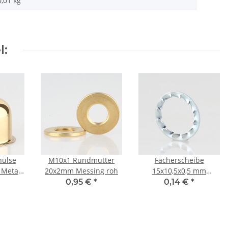
0,01
kg
l:
hülse
M10x1 Rundmutter
Fächerscheibe
 Metall
20x2mm Messing roh
15x10,5x0,5 mm
t für
verzinkt (für M10
0,95 €
*
0,14 €
*
ung
Gewinderohr)