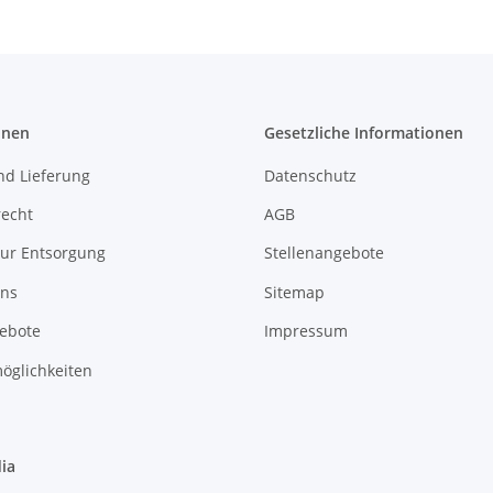
onen
Gesetzliche Informationen
nd Lieferung
Datenschutz
recht
AGB
zur Entsorgung
Stellenangebote
uns
Sitemap
gebote
Impressum
öglichkeiten
ia