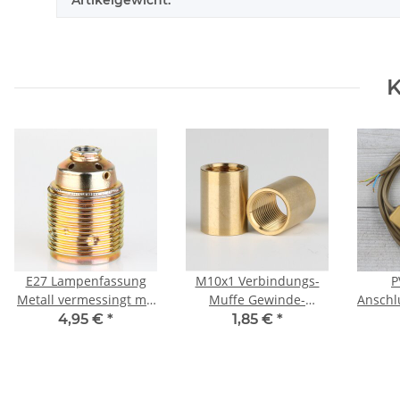
Artikelgewicht:
K
E27 Lampenfassung
M10x1 Verbindungs-
P
Metall vermessingt mit
Muffe Gewinde-
Anschl
Gewindemantel und
Adapter 12x16mm
Met
4,95 €
*
1,85 €
*
Keramik Innenkern
Messing roh
Schn
250V/4A