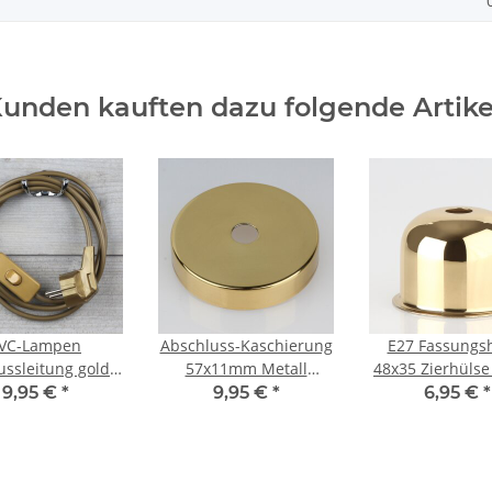
unden kauften dazu folgende Artike
VC-Lampen
Abschluss-Kaschierung
E27 Fassungs
ussleitung gold 2
57x11mm Metall
48x35 Zierhülse
er 3-adrig mit
Messing poliert mit
Messing polier
9,95 €
*
9,95 €
*
6,95 €
*
urschalter und
Rand für Lampen und
Lampenfass
Stecker
Leuchtenbau