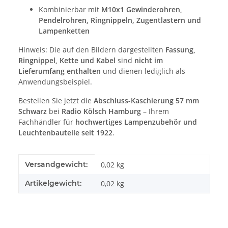
Kombinierbar mit
M10x1 Gewinderohren,
Pendelrohren, Ringnippeln, Zugentlastern und
Lampenketten
Hinweis: Die auf den Bildern dargestellten
Fassung,
Ringnippel, Kette und Kabel
sind
nicht im
Lieferumfang enthalten
und dienen lediglich als
Anwendungsbeispiel.
Bestellen Sie jetzt die
Abschluss-Kaschierung 57 mm
Schwarz
bei
Radio Kölsch Hamburg
– Ihrem
Fachhändler für
hochwertiges Lampenzubehör und
Leuchtenbauteile seit 1922
.
Produkteigenschaft
Wert
Versandgewicht:
0,02 kg
Artikelgewicht:
0,02
kg