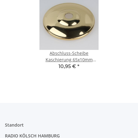
Abschluss-Scheibe
Kaschierung 65x10mm
flämische Form Metall
10,95 €
*
vermessingt für Lampen
und Leuchtenbau
Standort
RADIO KÖLSCH HAMBURG