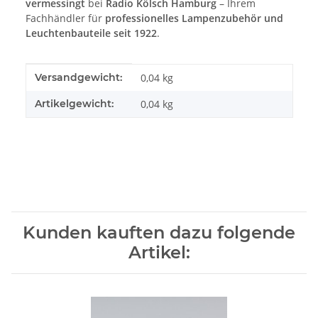
vermessingt
bei
Radio Kölsch Hamburg
– Ihrem
Fachhändler für
professionelles Lampenzubehör und
Leuchtenbauteile seit 1922
.
Produkteigenschaft
Wert
Versandgewicht:
0,04 kg
Artikelgewicht:
0,04
kg
Kunden kauften dazu folgende
Artikel: