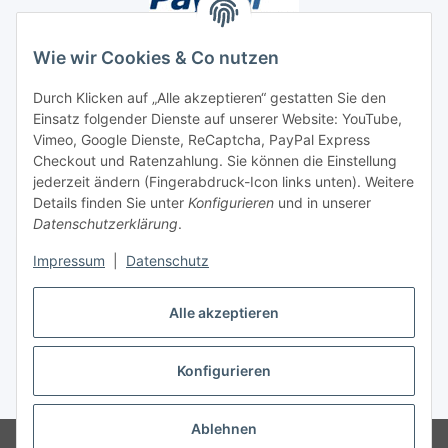
Wie wir Cookies & Co nutzen
Durch Klicken auf „Alle akzeptieren“ gestatten Sie den
Einsatz folgender Dienste auf unserer Website: YouTube,
Unsere Seiten
Vimeo, Google Dienste, ReCaptcha, PayPal Express
Checkout und Ratenzahlung. Sie können die Einstellung
Social Media
jederzeit ändern (Fingerabdruck-Icon links unten). Weitere
Details finden Sie unter
Konfigurieren
und in unserer
Datenschutzerklärung
.
Vertrag widerrufen
Impressum
|
Datenschutz
Alle akzeptieren
Konfigurieren
* Alle Preise inkl. gesetzlicher USt., ** siehe Lieferbedingungen, zzgl.
Versand
Ablehnen
© 2023 www.textilkabel-onlineshop.de
Besucherzähler: 2132764