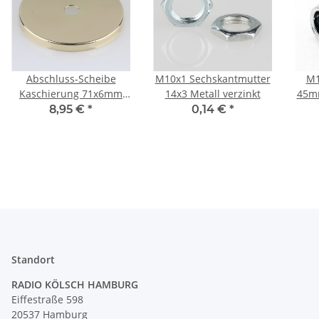
Abschluss-Scheibe
M10x1 Sechskantmutter
M1
Kaschierung 71x6mm
14x3 Metall verzinkt
45mm
Messing poliert für
verz
8,95 €
*
0,14 €
*
Lampen und
Leuchtenbau
Standort
RADIO KÖLSCH HAMBURG
Eiffestraße 598
20537 Hamburg