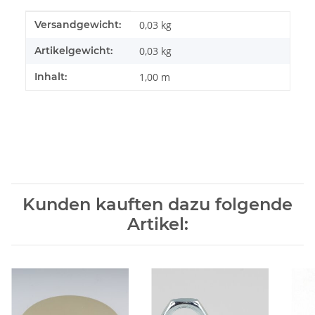
Produkteigenschaft
Wert
Versandgewicht:
0,03 kg
Artikelgewicht:
0,03
kg
Inhalt:
1,00 m
Kunden kauften dazu folgende
Artikel: