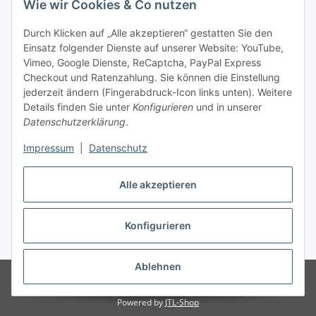
Wie wir Cookies & Co nutzen
Durch Klicken auf „Alle akzeptieren“ gestatten Sie den
Einsatz folgender Dienste auf unserer Website: YouTube,
Unsere Seiten
Vimeo, Google Dienste, ReCaptcha, PayPal Express
Checkout und Ratenzahlung. Sie können die Einstellung
Social Media
jederzeit ändern (Fingerabdruck-Icon links unten). Weitere
Details finden Sie unter
Konfigurieren
und in unserer
Datenschutzerklärung
.
Vertrag widerrufen
Impressum
|
Datenschutz
Alle akzeptieren
Konfigurieren
* Alle Preise inkl. gesetzlicher USt., ** siehe Lieferbedingungen, zzgl.
Versand
Ablehnen
© 2023 www.textilkabel-onlineshop.de
Besucherzähler: 2133293
Onlineshop für Endkunden und Wiederverkäufer
Powered by
JTL-Shop