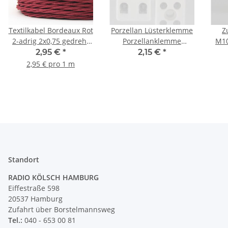
Textilkabel Bordeaux Rot
Porzellan Lüsterklemme
Z
2-adrig 2x0,75 gedreht
Porzellanklemme
M10
verseilt
18x21x15,5mm weiß
fü
2,95 €
*
2,15 €
*
glasiert 2-polig 4 mm²
2,95 € pro 1 m
Standort
RADIO KÖLSCH HAMBURG
Eiffestraße 598
20537 Hamburg
Zufahrt über Borstelmannsweg
Tel.:
040 - 653 00 81