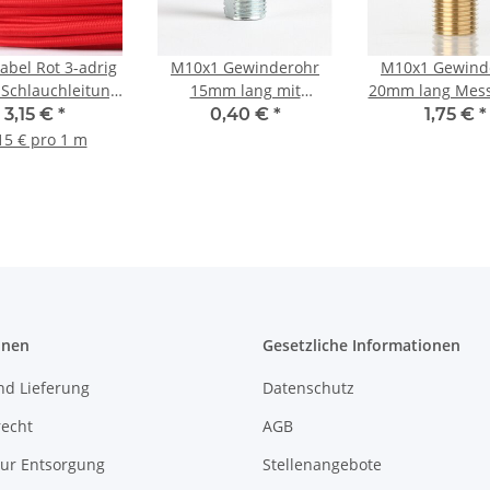
kabel Rot 3-adrig
M10x1 Gewinderohr
M10x1 Gewind
 Schlauchleitung
15mm lang mit
20mm lang Mess
0,75 H03VV-F
Profil/Verdrehschutz
G4 Steckfassu
3,15 €
*
0,40 €
*
1,75 €
*
tilummantelt
Metall verzinkt für
7.6mm
15 € pro 1 m
Lampen und
Innendurchme
Leuchtenbau
onen
Gesetzliche Informationen
nd Lieferung
Datenschutz
recht
AGB
zur Entsorgung
Stellenangebote