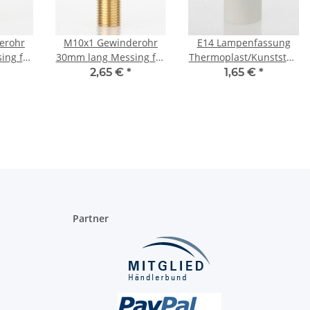
erohr
M10x1 Gewinderohr
E14 Lampenfassung
ing für
30mm lang Messing für
Thermoplast/Kunststoff
ng mit
G4 Steckfassung mit
weiß Glattmantel 2-
2,65 €
*
1,65 €
*
7.6mm
teilig M10x1 IG
sser
Innendurchmesser
Partner