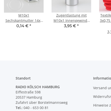
M10x1
Zugentlastung mit
Textil
Sechskantmutter 14x3
M10x1 Innengewinde
3x0,75
Metall verzinkt
für Kabel 12x20mm 3-
3G 
0,14 €
*
3,95 €
*
teilig Metall Messing
tex
3,
verchromt
Standort
Informati
RADIO KÖLSCH HAMBURG
Versand u
Eiffestraße 598
Widerrufs
20537 Hamburg
Zufahrt über Borstelmannsweg
Hinweise 
Tel.:
040 - 653 00 81