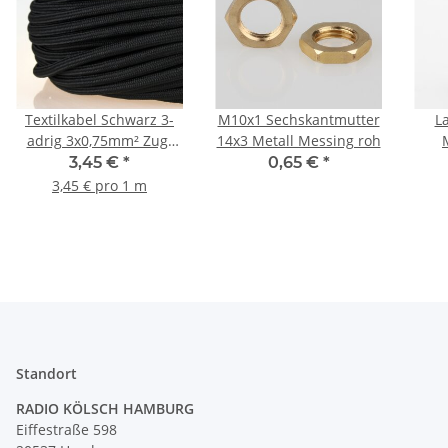
Textilkabel Schwarz 3-
M10x1 Sechskantmutter
L
adrig 3x0,75mm² Zug-
14x3 Metall Messing roh
Pendelleitung S03RT-F
fl
3,45 €
*
0,65 €
*
3G0,75
Le
3,45 € pro 1 m
Standort
RADIO KÖLSCH HAMBURG
Eiffestraße 598