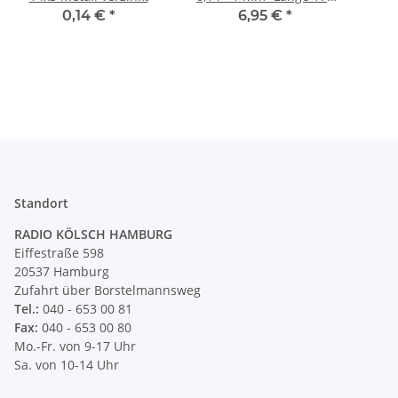
mm
0,14 €
*
6,95 €
*
Inn
CU
sc
Standort
RADIO KÖLSCH HAMBURG
Eiffestraße 598
20537 Hamburg
Zufahrt über Borstelmannsweg
Tel.:
040 - 653 00 81
Fax:
040 - 653 00 80
Mo.-Fr. von 9-17 Uhr
Sa. von 10-14 Uhr