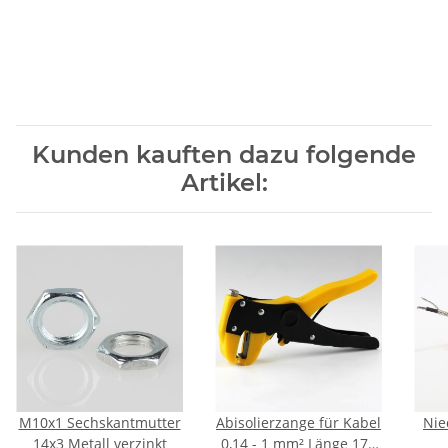
Kunden kauften dazu folgende
Artikel:
M10x1 Sechskantmutter
Abisolierzange für Kabel
Nie
14x3 Metall verzinkt
0,14 - 1 mm² Länge 170