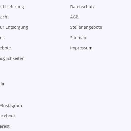
nd Lieferung
Datenschutz
recht
AGB
zur Entsorgung
Stellenangebote
uns
Sitemap
gebote
Impressum
öglichkeiten
ia
 @Instagram
Facebook
erest