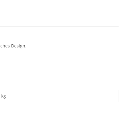
sches Design.
kg