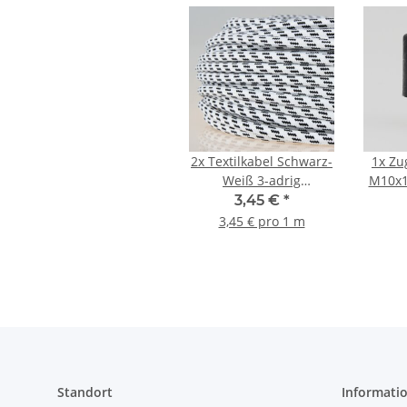
2x
Textilkabel Schwarz-
1x
Zu
Weiß 3-adrig
M10x1
3x0,75mm² Zug-
für 
3,45 €
*
Pendelleitung S03RT-F
Kuns
3,45 € pro 1 m
3G0,75
Standort
Informati