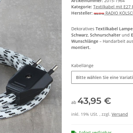
Artikelnummer:
2015-1964
Kategorie:
Textilkabel mit E27
Hersteller:
RADIO KÖLS
Dekoratives
Textilkabel Lamp
Schwarz
,
Schnurschalter
und
Wunschlänge
– Handarbeit au
montiert.
Kabellänge
Bitte wählen Sie eine Variat
43,95 €
ab
inkl. 19% USt. , zzgl.
Versand
Sofort verfügbar