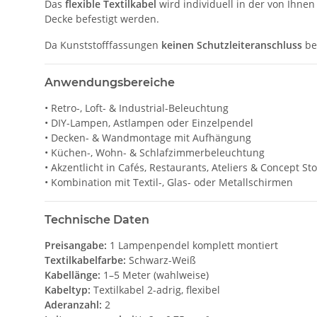
Das
flexible Textilkabel
wird individuell in der von Ihne
Decke befestigt werden.
Da Kunststofffassungen
keinen Schutzleiteranschluss
be
Anwendungsbereiche
• Retro-, Loft- & Industrial-Beleuchtung
• DIY-Lampen, Astlampen oder Einzelpendel
• Decken- & Wandmontage mit Aufhängung
• Küchen-, Wohn- & Schlafzimmerbeleuchtung
• Akzentlicht in Cafés, Restaurants, Ateliers & Concept St
• Kombination mit Textil-, Glas- oder Metallschirmen
Technische Daten
Preisangabe:
1 Lampenpendel komplett montiert
Textilkabelfarbe:
Schwarz-Weiß
Kabellänge:
1–5 Meter (wahlweise)
Kabeltyp:
Textilkabel 2-adrig, flexibel
Aderanzahl:
2