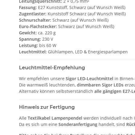
Leitungsquerschnitt:
2 × 0,75 mm²
Fassung:
E27 Kunststoff, Schwarz (auf Wunsch Weiß)
Zugentlaster:
Kunststoff Schwarz (auf Wunsch Weiß)
Schnurschalter:
Schwarz (auf Wunsch Weiß)
Euro-Flachstecker:
Schwarz (auf Wunsch Weiß)
Gewicht:
ca. 220 g
Spannung:
230 V
Leistung:
bis 60 W
Leuchtmittel:
Glühlampen, LED & Energiesparlampen
Leuchtmittel-Empfehlung
Wir empfehlen unsere
Sigor LED-Leuchtmittel
in Birnen
Die warmweiß leuchtenden,
dimmbaren Sigor LEDs
erzeu
Alternativ können selbstverständlich
alle gängigen E27-L
Hinweis zur Fertigung
Alle
Textilkabel Lampenpendel
werden individuell nach I
Da es sich um eine
Sonderanfertigung
handelt, sind
Rüc