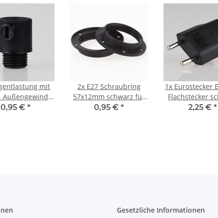
gentlastung mit
2x
E27 Schraubring
1x
Eurostecker 
 Außengewinde
57x12mm schwarz für
Flachstecker s
Kabel 13x19mm
Kunststoff
250V/6A m
0,95 €
*
0,95 €
*
2,25 €
*
tstoff schwarz
Lampenfassung
Schraubkontak
Zugentlast
onen
Gesetzliche Informationen