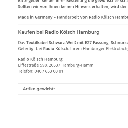
Bitte geben Sie bei Ihrer Bestellung die gewünschte Scha
Sollten wir von Ihnen keinen Hinweis erhalten, wird der 
Made in Germany – Handarbeit von Radio Kölsch Hambur
Kaufen bei Radio Kölsch Hamburg
Das
Textilkabel Schwarz-Weiß mit E27 Fassung, Schnurs
Gefertigt bei
Radio Kölsch
, Ihrem Hamburger Elektrofach
Radio Kölsch Hamburg
Eiffestraße 598, 20537 Hamburg-Hamm
Telefon: 040 / 653 00 81
Produkteigenschaft
Wert
Artikelgewicht: