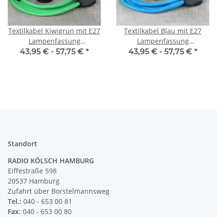
Textilkabel Kiwigrün mit E27
Textilkabel Blau mit E27
Lampenfassung
Lampenfassung
Schnurschalter und Euro-
Schnurschalter und Euro-
43,95 € -
57,75 €
*
43,95 € -
57,75 €
*
Flachstecker schwarz
Flachstecker schwarz
Standort
RADIO KÖLSCH HAMBURG
Eiffestraße 598
20537 Hamburg
Zufahrt über Borstelmannsweg
Tel.:
040 - 653 00 81
Fax:
040 - 653 00 80