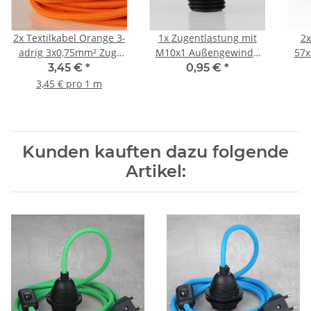
2x
Textilkabel Orange 3-
1x
Zugentlastung mit
2
adrig 3x0,75mm² Zug-
M10x1 Außengewinde
57x
Pendelleitung S03RT-F
für Kabel 13x19mm
3,45 €
*
0,95 €
*
3G0,75
Kunststoff schwarz
3,45 € pro 1 m
Kunden kauften dazu folgende
Artikel: