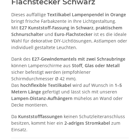
Flachstecker Schwarz
Dieses auffällige
Textilkabel Lampenpendel in Orange
bringt frische Farbakzente in Ihre Lichtgestaltung.
Mit
E27 Kunststoff-Fassung in Schwarz
,
praktischem
Schnurschalter
und
Euro-Flachstecker
ist es die ideale
Wahl für dekorative DIY-Lichtlösungen, Astlampen oder
individuell gestaltete Leuchten.
Dank des
E27-Gewindemantels mit zwei Schraubringe
können Lampenschirme aus
Stoff, Glas oder Metall
sicher befestigt werden (empfohlener
Schirmdurchmesser Ø 42 mm).
Das
hochflexible Textilkabel
wird auf Wunsch in
1–5
Metern Länge
gefertigt und lässt sich mit unseren
Lampen-Distanz-Aufhängern
mühelos an Wand oder
Decke montieren.
Da
Kunststofffassungen
keinen Schutzleiteranschluss
besitzen, kommt hier ein
2-adriges Stromkabel
zum
Einsatz.