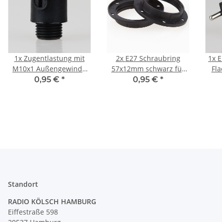
1x
Zugentlastung mit
2x
E27 Schraubring
1x
E
M10x1 Außengewinde
57x12mm schwarz für
Fla
für Kabel 13x19mm
Kunststoff
0,95 €
*
0,95 €
*
Kunststoff schwarz
Lampenfassung
Sc
Standort
RADIO KÖLSCH HAMBURG
Eiffestraße 598