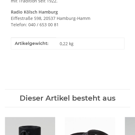
mit Tradition seit 1922.
Radio Kölsch Hamburg
Eiffestraße 598, 20537 Hamburg-Hamm
Telefon: 040 / 653 00 81
Produkteigenschaft
Wert
Artikelgewicht:
0,22
kg
Dieser Artikel besteht aus