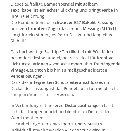
Dieses auffällige
Lampenpendel mit gelbem
Textilkabel
ist ein echter Blickfang und bringt Farbe in
Ihre Beleuchtung.
Die Kombination aus
schwarzer E27 Bakelit-Fassung
und
verchromtem Zugentlaster aus Messing (M10x1)
sorgt für ein stimmiges Retro-Design und langlebige
Stabilität.
Das hochwertige
3-adrige Textilkabel mit Wollfäden
ist
besonders flexibel und eignet sich ideal für
kreative
Lichtinstallationen
– von
Astlampen
über
freihängende
Vintage-Leuchten
bis hin zu
maßgeschneiderten
Pendellösungen
.
Dank des
integrierten Schutzleiteranschlusses
im
Deckel der Fassung ist das Pendel auch für metallische
Lampenkörper sicher verwendbar.
In Verbindung mit unseren
Distanzaufhängern
lässt
sich das Lampenpendel problemlos an Decke oder
Wand montieren.
Die Kabellänge kann zwischen
1 und 5 Metern
individuell gewählt werden – jedes Stück wird in