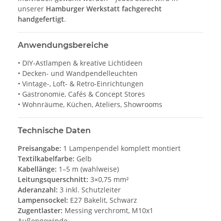
unserer
Hamburger Werkstatt fachgerecht
handgefertigt
.
Anwendungsbereiche
• DIY-Astlampen & kreative Lichtideen
• Decken- und Wandpendelleuchten
• Vintage-, Loft- & Retro-Einrichtungen
• Gastronomie, Cafés & Concept Stores
• Wohnräume, Küchen, Ateliers, Showrooms
Technische Daten
Preisangabe:
1 Lampenpendel komplett montiert
Textilkabelfarbe:
Gelb
Kabellänge:
1–5 m (wahlweise)
Leitungsquerschnitt:
3×0,75 mm²
Aderanzahl:
3 inkl. Schutzleiter
Lampensockel:
E27 Bakelit, Schwarz
Zugentlaster:
Messing verchromt, M10x1
Außengewinde