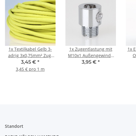
1x
Textilkabel Gelb 3-
1x
Zugentlastung mit
1x
E
adrig 3x0,75mm² Zug-
M10x1 Außengewinde
O
Pendelleitung S03RT-F
für Kabel 13x17mm
Gla
3,45 €
*
3,95 €
*
3G0,75
Metall Messing
3,45 € pro 1 m
verchromt
Standort