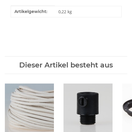
Produkteigenschaft
Wert
Artikelgewicht:
0,22
kg
Dieser Artikel besteht aus