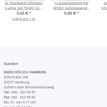
2x
Textilkabel Elfenbein
1x
Zugentlastung mit
2
3-adrig 3x0,75mm² Zug-
M10x1 Außengewinde
57x
Pendelleitung S03RT-F
für Kabel 13x19mm
3,45 €
*
0,95 €
*
3G0,75
Kunststoff schwarz
3,45 € pro 1 m
Standort
RADIO KÖLSCH HAMBURG
Eiffestraße 598
20537 Hamburg
Zufahrt über Borstelmannsweg
Tel.:
040 - 653 00 81
Fax:
040 - 653 00 80
Mo.-Fr. von 9-17 Uhr