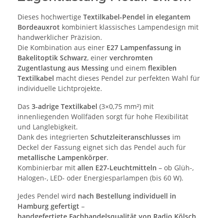
Dieses hochwertige
Textilkabel-Pendel in elegantem
Bordeauxrot
kombiniert klassisches Lampendesign mit
handwerklicher Präzision.
Die Kombination aus einer
E27 Lampenfassung in
Bakelitoptik Schwarz
, einer
verchromten
Zugentlastung aus Messing
und einem
flexiblen
Textilkabel
macht dieses Pendel zur perfekten Wahl für
individuelle Lichtprojekte.
Das
3-adrige Textilkabel
(3×0,75 mm²) mit
innenliegenden Wollfäden sorgt für hohe Flexibilität
und Langlebigkeit.
Dank des integrierten
Schutzleiteranschlusses
im
Deckel der Fassung eignet sich das Pendel auch für
metallische Lampenkörper
.
Kombinierbar mit
allen E27-Leuchtmitteln
– ob Glüh-,
Halogen-, LED- oder Energiesparlampen (bis 60 W).
Jedes Pendel wird
nach Bestellung individuell in
Hamburg gefertigt
–
handgefertigte Fachhandelsqualität von Radio Kölsch