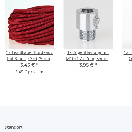
1x
Textilkabel Bordeaux
1x
Zugentlastung mit
1x
E
Rot 3-adrig 3x0,75mm²
M10x1 Außengewinde
O
Zug-Pendelleitung
für Kabel 13x17mm
Gla
3,45 €
*
3,95 €
*
S03RT-F 3G0,75
Metall Messing
3,45 € pro 1 m
verchromt
Standort