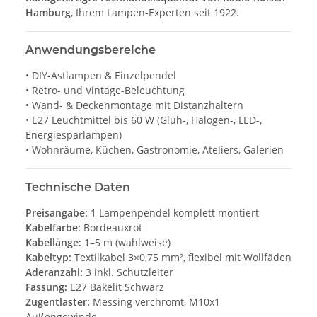
Hamburg
, Ihrem Lampen-Experten seit 1922.
Anwendungsbereiche
• DIY-Astlampen & Einzelpendel
• Retro- und Vintage-Beleuchtung
• Wand- & Deckenmontage mit Distanzhaltern
• E27 Leuchtmittel bis 60 W (Glüh-, Halogen-, LED-,
Energiesparlampen)
• Wohnräume, Küchen, Gastronomie, Ateliers, Galerien
Technische Daten
Preisangabe:
1 Lampenpendel komplett montiert
Kabelfarbe:
Bordeauxrot
Kabellänge:
1–5 m (wahlweise)
Kabeltyp:
Textilkabel 3×0,75 mm², flexibel mit Wollfäden
Aderanzahl:
3 inkl. Schutzleiter
Fassung:
E27 Bakelit Schwarz
Zugentlaster:
Messing verchromt, M10x1
Außengewinde