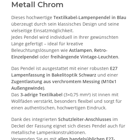
Metall Chrom
Dieses hochwertige
Textilkabel-Lampenpendel in Blau
überzeugt durch sein klassisches Design und seine
vielseitige Einsatzmöglichkeit.
Jedes Pendel wird individuell in Ihrer gewünschten
Länge gefertigt – ideal für kreative
Beleuchtungslösungen wie
Astlampen
,
Retro-
Einzelpendel
oder
freihängende Vintage-Leuchten
.
Das Pendel ist ausgestattet mit einer robusten
E27
Lampenfassung in Bakelitoptik Schwarz
und einer
Zugentlastung aus verchromtem Messing (M10x1
Außengewinde)
.
Das
3-adrige Textilkabel
(3×0,75 mm²) ist innen mit
Wollfäden verstärkt, besonders flexibel und sorgt für
einen authentischen, hochwertigen Eindruck.
Dank des integrierten
Schutzleiter-Anschlusses
im
Deckel der Fassung eignet sich dieses Pendel auch für
metallische Lampenkonstruktionen.
Verwenden Sie es mit
allen handelsüblichen E27-