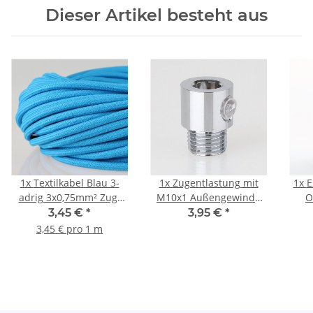
Dieser Artikel besteht aus
1x
Textilkabel Blau 3-
1x
Zugentlastung mit
1x
E
adrig 3x0,75mm² Zug-
M10x1 Außengewinde
O
Pendelleitung S03RT-F
für Kabel 13x17mm
Gla
3,45 €
*
3,95 €
*
3G0,75
Metall Messing
3,45 € pro 1 m
verchromt