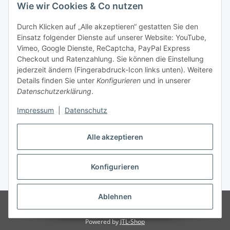
Wie wir Cookies & Co nutzen
Durch Klicken auf „Alle akzeptieren“ gestatten Sie den
Unsere Seiten
Einsatz folgender Dienste auf unserer Website: YouTube,
Vimeo, Google Dienste, ReCaptcha, PayPal Express
Checkout und Ratenzahlung. Sie können die Einstellung
Social Media
jederzeit ändern (Fingerabdruck-Icon links unten). Weitere
Details finden Sie unter
Konfigurieren
und in unserer
Datenschutzerklärung
.
Vertrag widerrufen
Impressum
|
Datenschutz
Alle akzeptieren
* Alle Preise inkl. gesetzlicher USt., ** siehe Lieferbedingungen, zzgl.
Konfigurieren
Versand
Ablehnen
© 2023 www.textilkabel-onlineshop.de
Besucherzähler: 2133036
Onlineshop für Endkunden und Wiederverkäufer
Powered by
JTL-Shop