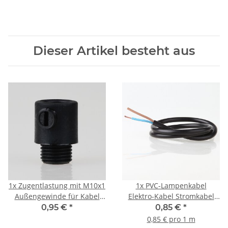
Dieser Artikel besteht aus
1x
Zugentlastung mit M10x1
1x
PVC-Lampenkabel
Außengewinde für Kabel
Elektro-Kabel Stromkabel
13x19mm Kunststoff
Rundkabel schwarz 2-adrig,
0,95 €
*
0,85 €
*
schwarz
2x0,75mm² H03 VV-F
0,85 € pro 1 m