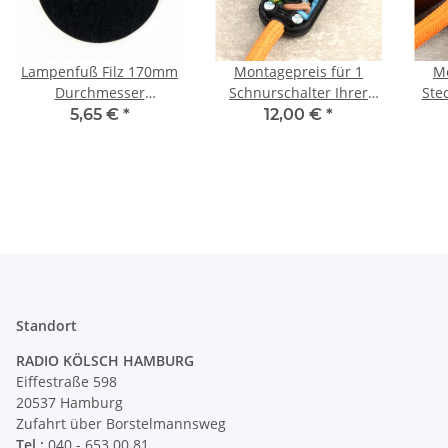
Lampenfuß Filz 170mm
Montagepreis für 1
Mo
Durchmesser
Schnurschalter Ihrer
Ste
selbstklebend schwarz
Wahl aus unserem Shop
5,65 €
*
12,00 €
*
Standort
RADIO KÖLSCH HAMBURG
Eiffestraße 598
20537 Hamburg
Zufahrt über Borstelmannsweg
Tel.:
040 - 653 00 81