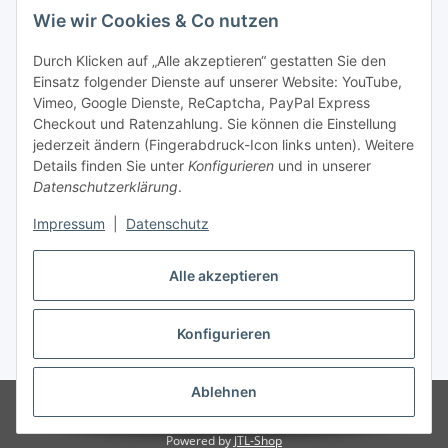
Wie wir Cookies & Co nutzen
Durch Klicken auf „Alle akzeptieren“ gestatten Sie den
Unsere Seiten
Einsatz folgender Dienste auf unserer Website: YouTube,
Vimeo, Google Dienste, ReCaptcha, PayPal Express
Checkout und Ratenzahlung. Sie können die Einstellung
Social Media
jederzeit ändern (Fingerabdruck-Icon links unten). Weitere
Details finden Sie unter
Konfigurieren
und in unserer
Datenschutzerklärung
.
Vertrag widerrufen
Impressum
|
Datenschutz
Alle akzeptieren
* Alle Preise inkl. gesetzlicher USt., ** siehe Lieferbedingungen, zzgl.
Konfigurieren
Versand
Ablehnen
© 2023 www.textilkabel-onlineshop.de
Besucherzähler: 2134596
Onlineshop für Endkunden und Wiederverkäufer
Powered by
JTL-Shop