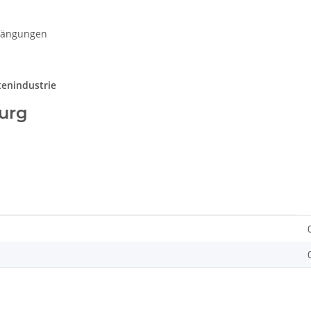
fhängungen
enindustrie
urg