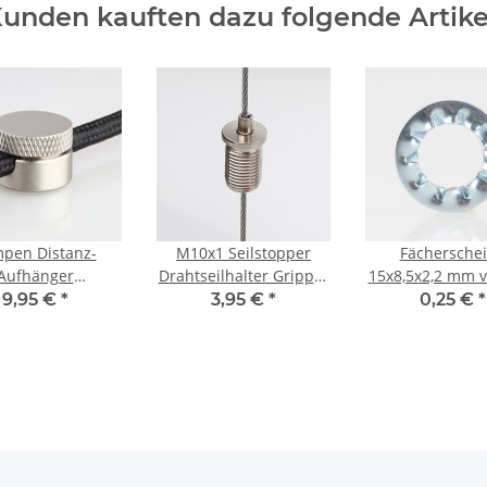
unden kauften dazu folgende Artike
pen Distanz-
M10x1 Seilstopper
Fächersche
Aufhänger
Drahtseilhalter Gripper
15x8,5x2,2 mm v
fenschaukel
12x17mm mit Bund
(für M8 Gewind
9,95 €
*
3,95 €
*
0,25 €
*
lhalter Metall
Messing vernickelt
elstahloptik