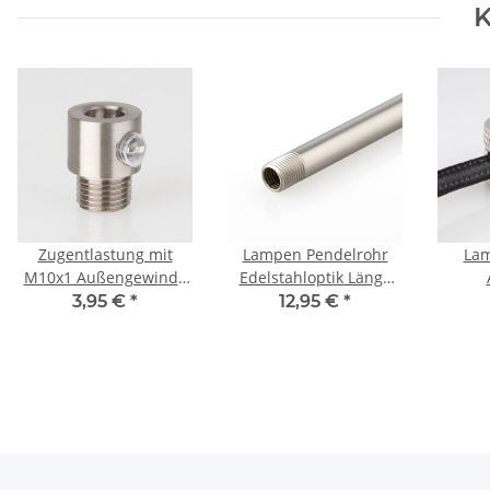
K
Zugentlastung mit
Lampen Pendelrohr
Lam
M10x1 Außengewinde
Edelstahloptik Länge
für Kabel 13x17mm
30cm M10x1
Af
3,95 €
*
12,95 €
*
Metall Edelstahloptik
Außengewinde
Kabe
beidseitig
Ed