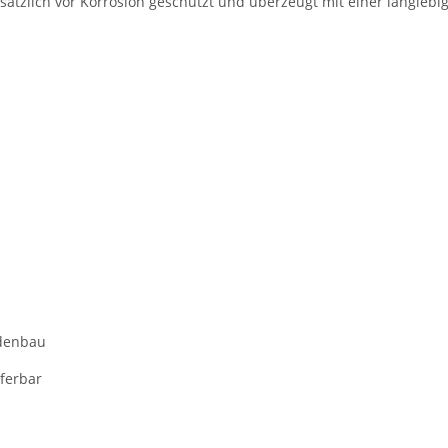
sätzlich vor Korrosion geschützt und überzeugt mit einer langleb
adenbau
eferbar