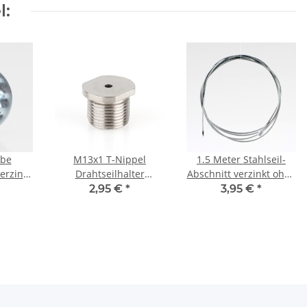
l:
ibe
M13x1 T-Nippel
1.5 Meter Stahlseil-
erzinkt
Drahtseilhalter
Abschnitt verzinkt ohne
erohr)
16x12mm für
Ummantelung 1,5mm
2,95 €
*
3,95 €
*
Deckenhalter mit Bund
Außendurchmesser
SW14 Messing
einseitig 4x4mm Nippel
vernickelt