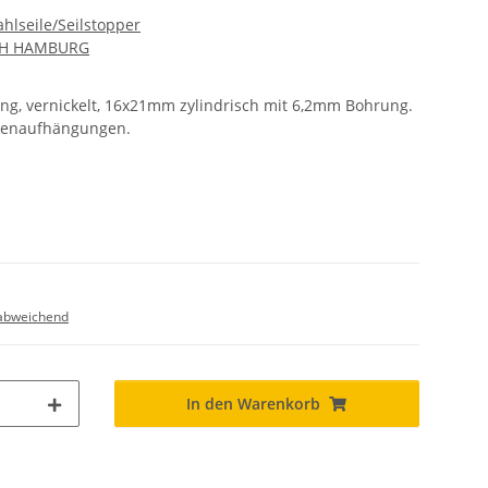
ahlseile/Seilstopper
CH HAMBURG
g, vernickelt, 16x21mm zylindrisch mit 6,2mm Bohrung.
eckenaufhängungen.
abweichend
In den Warenkorb