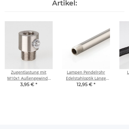
Artikel:
Zugentlastung mit
Lampen Pendelrohr
M10x1 Außengewinde
Edelstahloptik Länge
für Kabel 13x17mm
30cm M10x1
3,95 €
*
12,95 €
*
Metall Edelstahloptik
Außengewinde
K
beidseitig