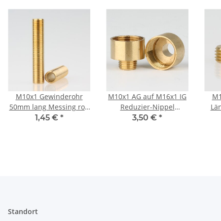
M10x1 Gewinderohr
M10x1 AG auf M16x1 IG
M1
50mm lang Messing roh
Reduzier-Nippel
Lä
für Lampen und
Kopfstück Gewinde-
G
1,45 €
*
3,50 €
*
Leuchtenbau
Adapter 18x16mm
Messing roh
Standort