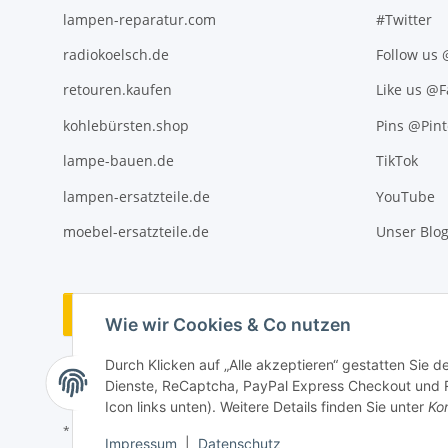
lampen-reparatur.com
#Twitter
radiokoelsch.de
Follow us
retouren.kaufen
Like us @
kohlebürsten.shop
Pins @Pint
lampe-bauen.de
TikTok
lampen-ersatzteile.de
YouTube
moebel-ersatzteile.de
Unser Blo
Vertrag widerrufen
Wie wir Cookies & Co nutzen
Durch Klicken auf „Alle akzeptieren“ gestatten Sie 
Dienste, ReCaptcha, PayPal Express Checkout und Ra
Icon links unten). Weitere Details finden Sie unter
Kon
* Alle Preise inkl. gesetzlicher USt., ** siehe Lieferbedingungen, zzgl
Impressum
|
Datenschutz