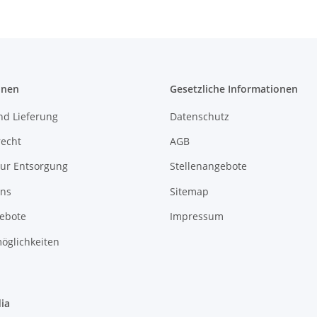
onen
Gesetzliche Informationen
nd Lieferung
Datenschutz
recht
AGB
zur Entsorgung
Stellenangebote
uns
Sitemap
gebote
Impressum
öglichkeiten
ia