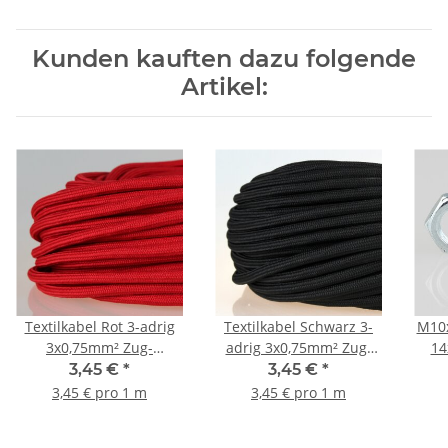
Kunden kauften dazu folgende
Artikel:
Textilkabel Rot 3-adrig
Textilkabel Schwarz 3-
M10x
3x0,75mm² Zug-
adrig 3x0,75mm² Zug-
14
Pendelleitung S03RT-F
Pendelleitung S03RT-F
3,45 €
*
3,45 €
*
3G0,75
3G0,75
3,45 € pro 1 m
3,45 € pro 1 m