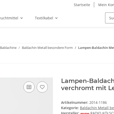
Startseite
Mein Kon
euchtmittel
Textilkabel
Baldachine
Baldachin Metall besondere Form
Lampen-Baldachin Met
Lampen-Baldach
verchromt mit 
Artikelnummer:
2014-1186
Kategorie:
Baldachin Metall b
Hersteller:
RADIO KÖLS