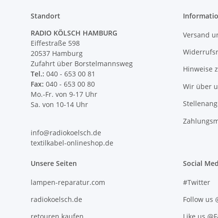
Standort
Informati
RADIO KÖLSCH HAMBURG
Versand u
Eiffestraße 598
Widerrufs
20537 Hamburg
Zufahrt über Borstelmannsweg
Hinweise 
Tel.:
040 - 653 00 81
Fax:
040 - 653 00 80
Wir über 
Mo.-Fr. von 9-17 Uhr
Stellenan
Sa. von 10-14 Uhr
Zahlungsm
info@radiokoelsch.de
textilkabel-onlineshop.de
Unsere Seiten
Social Med
lampen-reparatur.com
#Twitter
radiokoelsch.de
Follow us
retouren.kaufen
Like us @