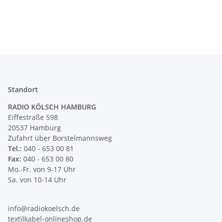
vermessingt für Lampen
Messing für Lampen
35
und Leuchtenbau
und Leuchtenbau
1
Standort
RADIO KÖLSCH HAMBURG
Eiffestraße 598
20537 Hamburg
Zufahrt über Borstelmannsweg
Tel.:
040 - 653 00 81
Fax:
040 - 653 00 80
Mo.-Fr. von 9-17 Uhr
Sa. von 10-14 Uhr
info@radiokoelsch.de
textilkabel-onlineshop.de