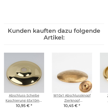
Kunden kauften dazu folgende
Artikel:
Abschluss-Scheibe
M10x1 Abschlussknopf
Kaschierung 65x10mm
Zierknopf
flämische Form Metall
Halbrundknopf 34x6mm
Zi
10,95 €
*
10,45 €
*