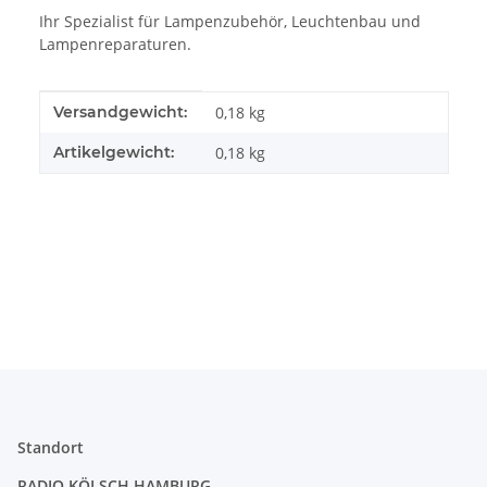
Ihr Spezialist für Lampenzubehör, Leuchtenbau und
Lampenreparaturen.
Produkteigenschaft
Wert
Versandgewicht:
0,18 kg
Artikelgewicht:
0,18
kg
Standort
RADIO KÖLSCH HAMBURG