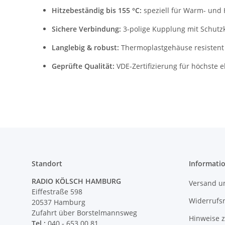
Hitzebeständig bis 155 °C:
speziell für Warm- und 
Sichere Verbindung:
3-polige Kupplung mit Schutz
Langlebig & robust:
Thermoplastgehäuse resistent 
Geprüfte Qualität:
VDE-Zertifizierung für höchste el
Standort
Informati
RADIO KÖLSCH HAMBURG
Versand u
Eiffestraße 598
Widerrufs
20537 Hamburg
Zufahrt über Borstelmannsweg
Hinweise 
Tel.:
040 - 653 00 81