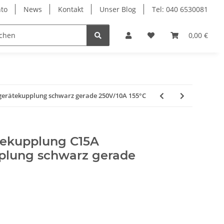
to
News
Kontakt
Unser Blog
Tel: 040 6530081
0,00 €
erätekupplung schwarz gerade 250V/10A 155°C
tekupplung C15A
lung schwarz gerade