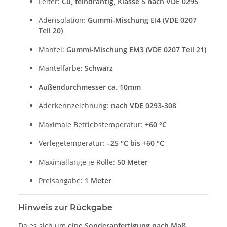
Leiter:
Cu, feindrähtig, Klasse 5 nach VDE 0295
Aderisolation:
Gummi-Mischung EI4 (VDE 0207
Teil 20)
Mantel:
Gummi-Mischung EM3 (VDE 0207 Teil 21)
Mantelfarbe:
Schwarz
Außendurchmesser
ca. 10mm
Aderkennzeichnung:
nach VDE 0293-308
Maximale Betriebstemperatur:
+60 °C
Verlegetemperatur:
–25 °C bis +60 °C
Maximallänge je Rolle:
50 Meter
Preisangabe:
1 Meter
Hinweis zur Rückgabe
Da es sich um eine
Sonderanfertigung nach Maß