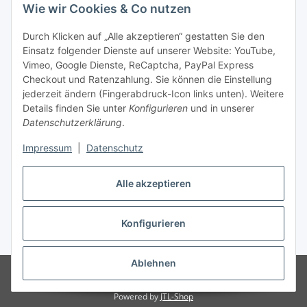
Wie wir Cookies & Co nutzen
Durch Klicken auf „Alle akzeptieren“ gestatten Sie den
Unsere Seiten
Einsatz folgender Dienste auf unserer Website: YouTube,
Vimeo, Google Dienste, ReCaptcha, PayPal Express
Checkout und Ratenzahlung. Sie können die Einstellung
Social Media
jederzeit ändern (Fingerabdruck-Icon links unten). Weitere
Details finden Sie unter
Konfigurieren
und in unserer
Datenschutzerklärung
.
Vertrag widerrufen
Impressum
|
Datenschutz
Alle akzeptieren
* Alle Preise inkl. gesetzlicher USt., ** siehe Lieferbedingungen, zzgl.
Konfigurieren
Versand
Ablehnen
© 2023 www.textilkabel-onlineshop.de
Besucherzähler: 2132884
Onlineshop für Endkunden und Wiederverkäufer
Powered by
JTL-Shop