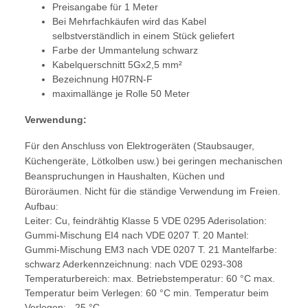
Preisangabe für 1 Meter
Bei Mehrfachkäufen wird das Kabel
selbstverständlich in einem Stück geliefert
Farbe der Ummantelung schwarz
Kabelquerschnitt 5Gx2,5 mm²
Bezeichnung H07RN-F
maximallänge je Rolle 50 Meter
Verwendung:
Für den Anschluss von Elektrogeräten (Staubsauger,
Küchengeräte, Lötkolben usw.) bei geringen mechanischen
Beanspruchungen in Haushalten, Küchen und
Büroräumen. Nicht für die ständige Verwendung im Freien.
Aufbau:
Leiter: Cu, feindrähtig Klasse 5 VDE 0295 Aderisolation:
Gummi-Mischung EI4 nach VDE 0207 T. 20 Mantel:
Gummi-Mischung EM3 nach VDE 0207 T. 21 Mantelfarbe:
schwarz Aderkennzeichnung: nach VDE 0293-308
Temperaturbereich: max. Betriebstemperatur: 60 °C max.
Temperatur beim Verlegen: 60 °C min. Temperatur beim
Verlegen: - 25 °C