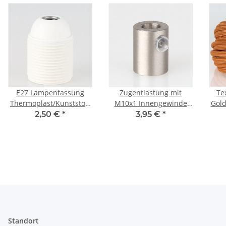
E27 Lampenfassung
Zugentlastung mit
Te
Thermoplast/Kunststoff
M10x1 Innengewinde
Gold
weiß mit
für Kabel 13x17mm
Z
2,50 €
*
3,95 €
*
Gewindemantel M10x1
Metall Edelstahloptik
IG 250V/4A
Standort