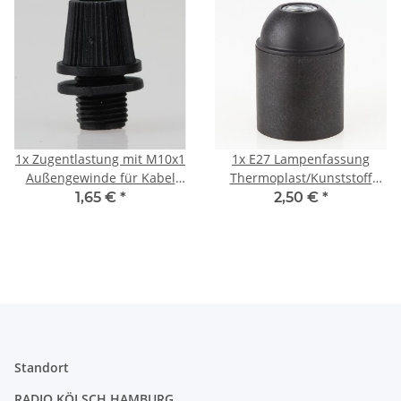
1x
Zugentlastung mit M10x1
1x
E27 Lampenfassung
Außengewinde für Kabel
Thermoplast/Kunststoff
16x22mm Kunststoff
schwarz mit Glattmantel
1,65 €
*
2,50 €
*
schwarz mit
M10x1 IG 250V/4A
Quetschverbindung
Standort
RADIO KÖLSCH HAMBURG