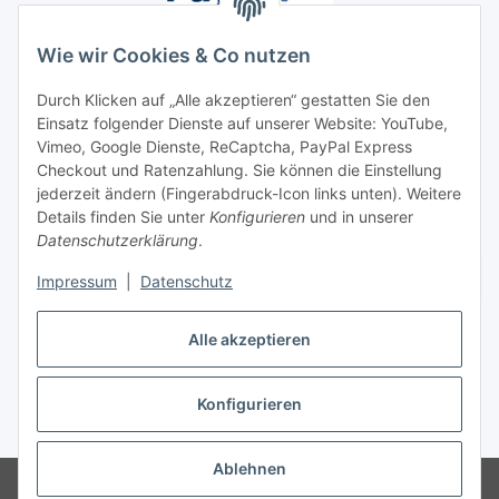
Wie wir Cookies & Co nutzen
Durch Klicken auf „Alle akzeptieren“ gestatten Sie den
Einsatz folgender Dienste auf unserer Website: YouTube,
Unsere Seiten
Vimeo, Google Dienste, ReCaptcha, PayPal Express
Checkout und Ratenzahlung. Sie können die Einstellung
Social Media
jederzeit ändern (Fingerabdruck-Icon links unten). Weitere
Details finden Sie unter
Konfigurieren
und in unserer
Datenschutzerklärung
.
Vertrag widerrufen
Impressum
|
Datenschutz
Alle akzeptieren
Konfigurieren
* Alle Preise inkl. gesetzlicher USt., ** siehe Lieferbedingungen, zzgl.
Versand
Ablehnen
© 2023 www.textilkabel-onlineshop.de
Besucherzähler: 2137643