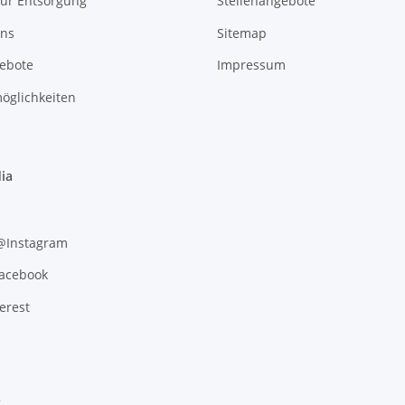
zur Entsorgung
Stellenangebote
uns
Sitemap
gebote
Impressum
öglichkeiten
ia
 @Instagram
Facebook
erest
g