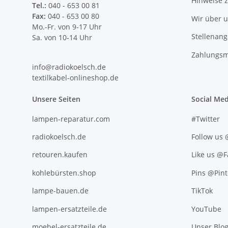
Hinweise 
Tel.:
040 - 653 00 81
Fax:
040 - 653 00 80
Wir über 
Mo.-Fr. von 9-17 Uhr
Stellenan
Sa. von 10-14 Uhr
Zahlungsm
info@radiokoelsch.de
textilkabel-onlineshop.de
Unsere Seiten
Social Med
lampen-reparatur.com
#Twitter
radiokoelsch.de
Follow us
retouren.kaufen
Like us @
kohlebürsten.shop
Pins @Pint
lampe-bauen.de
TikTok
lampen-ersatzteile.de
YouTube
moebel-ersatzteile.de
Unser Blo