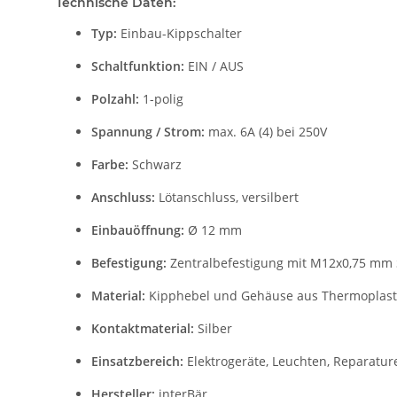
Technische Daten:
Typ:
Einbau-Kippschalter
Schaltfunktion:
EIN / AUS
Polzahl:
1-polig
Spannung / Strom:
max. 6A (4) bei 250V
Farbe:
Schwarz
Anschluss:
Lötanschluss, versilbert
Einbauöffnung:
Ø 12 mm
Befestigung:
Zentralbefestigung mit M12x0,75 mm 
Material:
Kipphebel und Gehäuse aus Thermoplast
Kontaktmaterial:
Silber
Einsatzbereich:
Elektrogeräte, Leuchten, Reparatur
Hersteller:
interBär