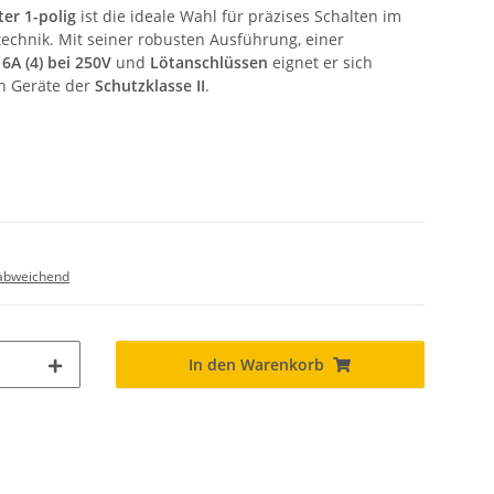
er 1-polig
ist die ideale Wahl für präzises Schalten im
chnik. Mit seiner robusten Ausführung, einer
6A (4) bei 250V
und
Lötanschlüssen
eignet er sich
n Geräte der
Schutzklasse II
.
abweichend
In den Warenkorb