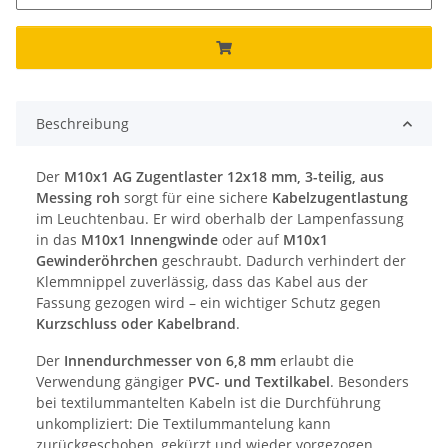
Beschreibung
Der
M10x1 AG Zugentlaster 12x18 mm, 3-teilig, aus
Messing roh
sorgt für eine sichere
Kabelzugentlastung
im Leuchtenbau. Er wird oberhalb der Lampenfassung
in das
M10x1 Innengwinde
oder auf
M10x1
Gewinderöhrchen
geschraubt. Dadurch verhindert der
Klemmnippel zuverlässig, dass das Kabel aus der
Fassung gezogen wird – ein wichtiger Schutz gegen
Kurzschluss oder Kabelbrand
.
Der
Innendurchmesser von 6,8 mm
erlaubt die
Verwendung gängiger
PVC- und Textilkabel
. Besonders
bei textilummantelten Kabeln ist die Durchführung
unkompliziert: Die Textilummantelung kann
zurückgeschoben, gekürzt und wieder vorgezogen