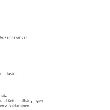
e, Feingewinde)
nindustrie
hutz
me und Kettenaufhängungen
gen & Baldachinen