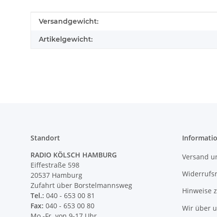
Produkteigenschaft
Wert
Versandgewicht:
Artikelgewicht:
Standort
Informati
RADIO KÖLSCH HAMBURG
Versand u
Eiffestraße 598
Widerrufs
20537 Hamburg
Zufahrt über Borstelmannsweg
Hinweise 
Tel.:
040 - 653 00 81
Fax:
040 - 653 00 80
Wir über 
Mo.-Fr. von 9-17 Uhr