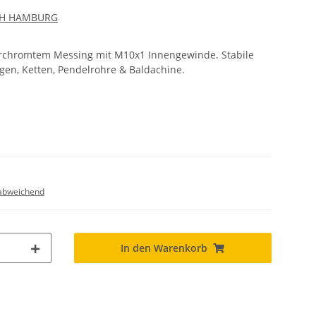
CH HAMBURG
rchromtem Messing mit M10x1 Innengewinde. Stabile
en, Ketten, Pendelrohre & Baldachine.
abweichend
In den Warenkorb