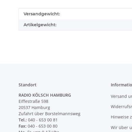
Produkteigenschaft
Wert
Versandgewicht:
Artikelgewicht:
Standort
Informati
RADIO KÖLSCH HAMBURG
Versand u
Eiffestraße 598
Widerrufs
20537 Hamburg
Zufahrt über Borstelmannsweg
Hinweise 
Tel.:
040 - 653 00 81
Fax:
040 - 653 00 80
Wir über 