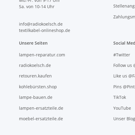
Mo.-Fr. von 9-17 Uhr
Stellenan
Sa. von 10-14 Uhr
Zahlungsm
info@radiokoelsch.de
textilkabel-onlineshop.de
Unsere Seiten
Social Med
lampen-reparatur.com
#Twitter
radiokoelsch.de
Follow us
retouren.kaufen
Like us @
kohlebürsten.shop
Pins @Pint
lampe-bauen.de
TikTok
lampen-ersatzteile.de
YouTube
moebel-ersatzteile.de
Unser Blo