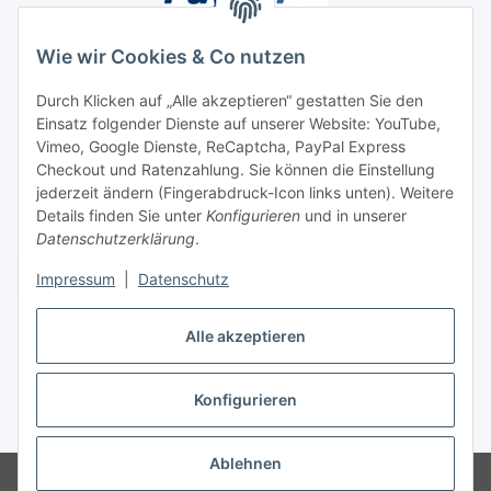
Wie wir Cookies & Co nutzen
Durch Klicken auf „Alle akzeptieren“ gestatten Sie den
Einsatz folgender Dienste auf unserer Website: YouTube,
Unsere Seiten
Vimeo, Google Dienste, ReCaptcha, PayPal Express
Checkout und Ratenzahlung. Sie können die Einstellung
Social Media
jederzeit ändern (Fingerabdruck-Icon links unten). Weitere
Details finden Sie unter
Konfigurieren
und in unserer
Datenschutzerklärung
.
Vertrag widerrufen
Impressum
|
Datenschutz
Alle akzeptieren
Konfigurieren
* Alle Preise inkl. gesetzlicher USt., ** siehe Lieferbedingungen, zzgl.
Versand
Ablehnen
© 2023 www.textilkabel-onlineshop.de
Besucherzähler: 2134451