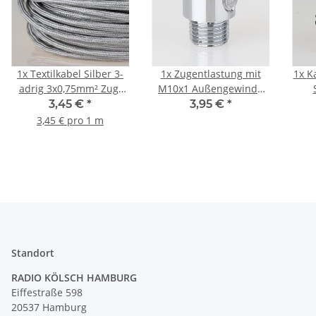
1x
Textilkabel Silber 3-
1x
Zugentlastung mit
1x
K
adrig 3x0,75mm² Zug-
M10x1 Außengewinde
Pendelleitung S03RT-F
für Kabel 13x17mm
250
3,45 €
*
3,95 €
*
3G0,75
Metall Messing
3,45 € pro 1 m
verchromt
Standort
RADIO KÖLSCH HAMBURG
Eiffestraße 598
20537 Hamburg